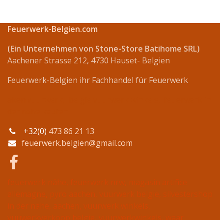
Feuerwerk-Belgien.com
(Ein Unternehmen von Stone-Store Batihome SRL)
Aachener Strasse 212, 4730 Hauset- Belgien
Feuerwerk-Belgien ihr Fachhandel für Feuerwerk
aken vuurwerk, belgie vuurwerk winkels, feuerwerk in
der nähe kaufen
+32(0)
473 86 21 13
feuerwerk.belgien@gmail.com
feuerwerk nähe, feuerwerk nrw, magasin artifice
allemagne, pyro aachen, vuurwerk belgie, silvestershop
in der nähe, aachen, vuurwerk winkels,
vuuwerkverkoop belgie, vuurwerkwinkels, waar